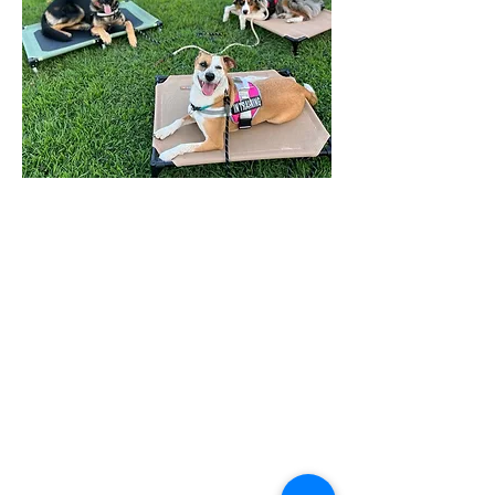
Our Group Classes offer a dynamic
setting for you and your dog to
practice and reinforce what you've
learned, taking your skills to the
next level. Designed for dogs
who've achieved at least a Level 2
in Basic Obedience, these classes
give you the opportunity to refine
commands and behaviors in a
more distracting environment.
Hone your skills, socialize your