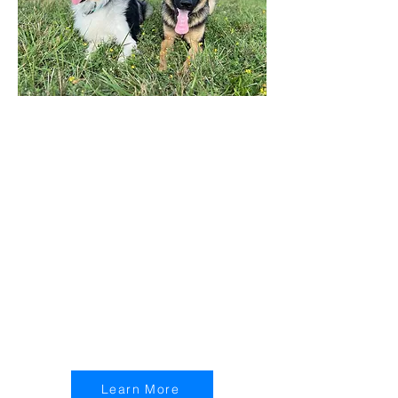
Private lessons at Happy Dog
Academy are perfect for hands-
on owner experience. Our
sessions empower you with the
skills and knowledge to continue
training your dog effectively.Get
personalized coaching and
actionable steps to foster a
better understanding between
you and your dog.
Learn More