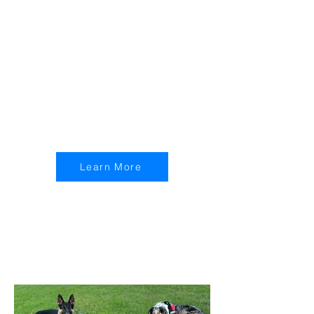
owners dealing with mid to
difficult behaviors. As our most
premium offering, each program
includes unlimited private
lessons and lifetime access to
group classes. Achieve lasting
results without compromising on
your schedule.
Learn More
Group Class